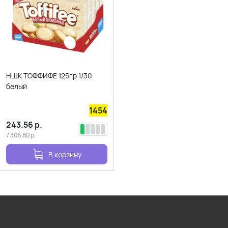
НШК ТОФФИФЕ 125гр 1/30
белый
1454
243.56
р.
7 306.80
р.
В корзину