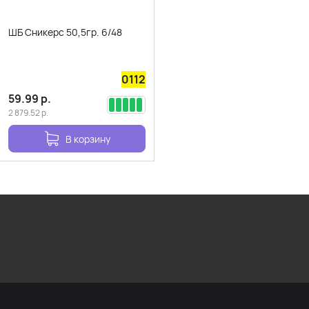
ШБ Сникерс 50,5гр. 6/48
0112
59.99
р.
2 879.52
р.
В корзину