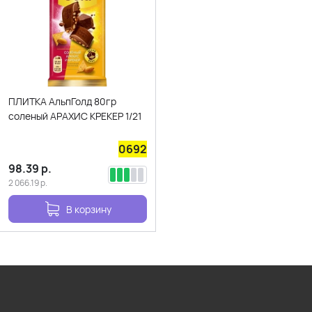
ПЛИТКА АльпГолд 80гр
соленый АРАХИС КРЕКЕР 1/21
0692
98.39
р.
2 066.19
р.
В корзину