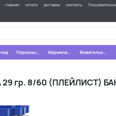
главная
оплата
доставка
контакты
Пользовательс
лад
Пирожные,
Мармелад,
Жевательная
бисквиты,
зефир,
резинка
печенье
драже
 29 гр. 8/60 (ПЛЕЙЛИСТ) Б