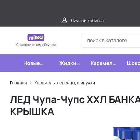
Личный кабинет
Сладости оптом в Якутске
Новые
Жидкие
Карамель,
Шоко
поступления
конфеты
леденцы,
шипучки
Главная
Карамель, леденцы, шипучки
ЛЕД Чупа-Чупс ХХЛ БАНКА
КРЫШКА