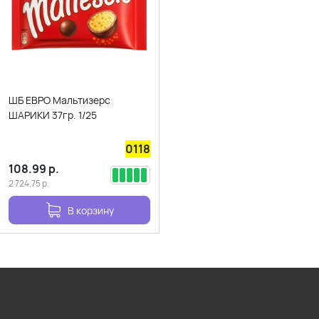
ШБ ЕВРО Мальтизерс
ШАРИКИ 37гр. 1/25
0118
108.99
р.
2 724.75
р.
В корзину