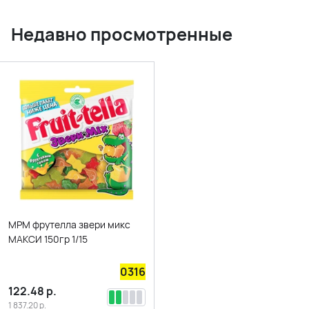
Недавно просмотренные
МРМ фрутелла звери микс
МАКСИ 150гр 1/15
0316
122.48
р.
1 837.20
р.