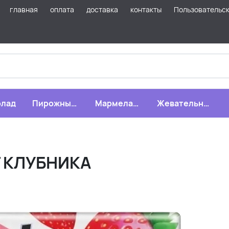
главная
оплата
доставка
контакты
Пользовательс
лад
Пирожные,
Мармелад,
Жевательная
бисквиты,
зефир,
резинка
печенье
драже
Т КЛУБНИКА