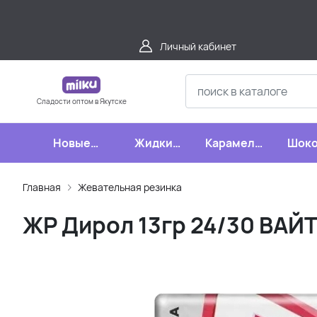
Личный кабинет
Сладости оптом в Якутске
Новые
Жидкие
Карамель,
Шоко
поступления
конфеты
леденцы,
шипучки
Главная
Жевательная резинка
ЖР Дирол 13гр 24/30 ВАЙ