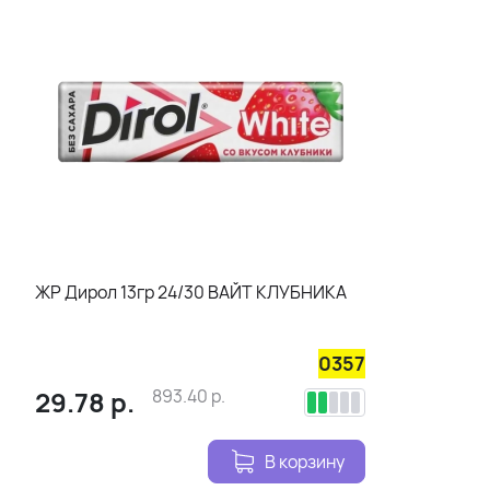
ЖР Дирол 13гр 24/30 ВАЙТ КЛУБНИКА
0357
29.78
р.
893.40
р.
В корзину