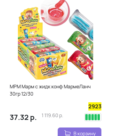
МРМ Марм с жидк конф МармеЛанч
30гр 12/30
2923
37.32
р.
1 119.60
р.
В корзину