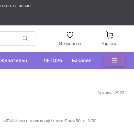
кое соглашение
Избранное
Корзина
Жевательные
ЛЕТО26
Бакалея
конфеты
Артикул
2923
МРМ Марм с жидк конф МармеЛанч 30гр 12/30