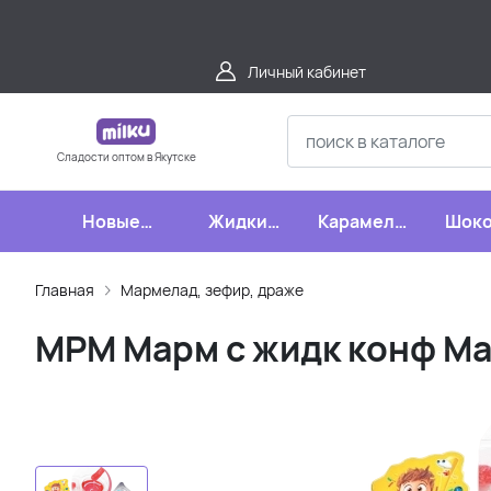
Личный кабинет
Сладости оптом в Якутске
Новые
Жидкие
Карамель,
Шоко
поступления
конфеты
леденцы,
шипучки
Главная
Мармелад, зефир, драже
МРМ Марм с жидк конф Ма