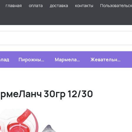
главная
оплата
доставка
контакты
Пользовательс
лад
Пирожные,
Мармелад,
Жевательная
бисквиты,
зефир,
резинка
печенье
драже
рмеЛанч 30гр 12/30