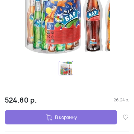
524.80
р.
26.24
р.
В корзину